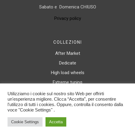
Sabato e Domenica CHIUSO
Privacy policy
COLLEZIONI
After Market
Dedicate
High load wheels
Extreme tuning
Canale rovesciato
Utilizziamo i cookie sul nostro sito Web per offrirti
un'esperienza migliore. Clicca “Accetta”, per consentire
Luxury wheels
l'utilizzo di tutti i cookies. Oppure, controlla il consento dalla
voce "Cookie Settings" .
© 2025 Spath Italy Srl. All rights reserved. C.F. / P.IVA 04468310166 | By
Duemilacom S.r.l.
Cookie Settings
Accetta