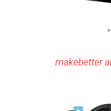
"
makebetter an