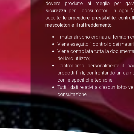
dovere produrre al meglio per gara
sicurezza
per i consumatori. In ogni f
seguite
le procedure prestabilite, contro
mescolatori e il raffreddamento.
I materiali sono ordinati ai fornitori ce
Viene eseguito il controllo dei materia
Viene controllata tutta la documentaz
del loro utilizzo;
Controlliamo personalmente il pa
prodotti finiti, confrontando un camp
con le specifiche tecniche;
Tutti i dati relativi a ciascun lotto 
consultazione.