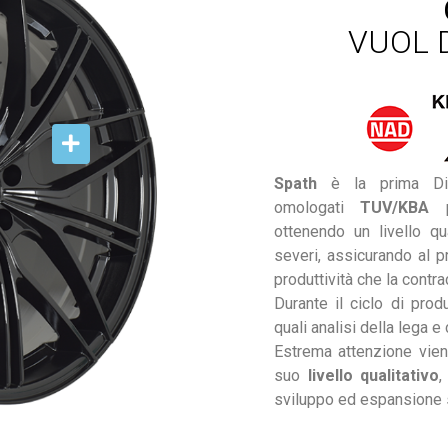
VUOL 
Spath
è la prima Ditt
omologati
TUV/KBA
pe
ottenendo un livello qu
severi, assicurando al pr
produttività che la contr
Durante il ciclo di prod
quali analisi della lega e
Estrema attenzione viene
suo
livello qualitativo
,
sviluppo ed espansione s