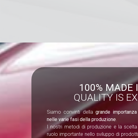
100% MADE I
QUALITY IS E
Siamo convinti della
grande importanza 
nelle varie fasi della produzione
.
I nostri metodi di produzione e la scelta
ruolo importante nello sviluppo di prodotti 