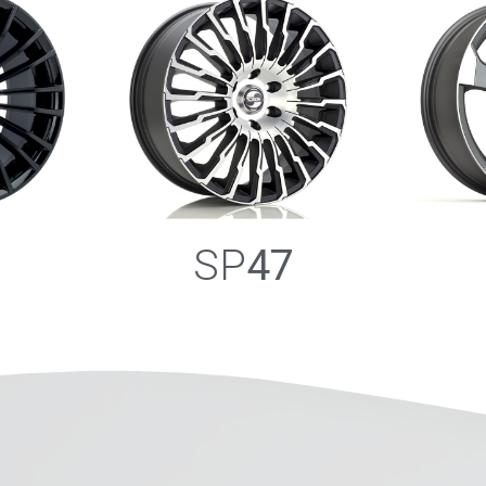
8
SP
47