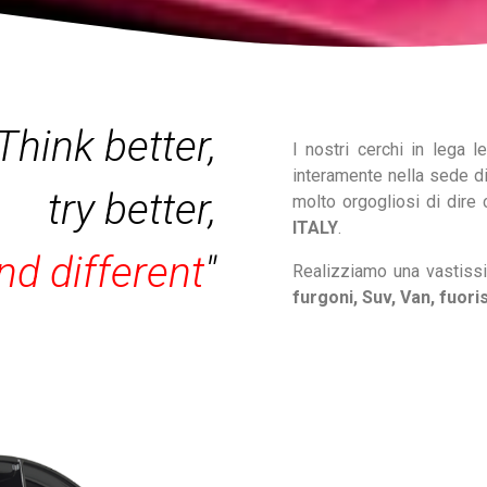
Think better,
I nostri cerchi in lega l
interamente nella sede di
try better,
molto orgogliosi di dire
ITALY
.
d different
"
Realizziamo una vastis
furgoni, Suv, Van, fuoris