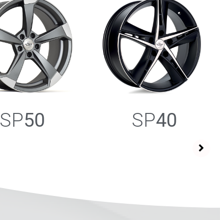
SP
50
SP
40