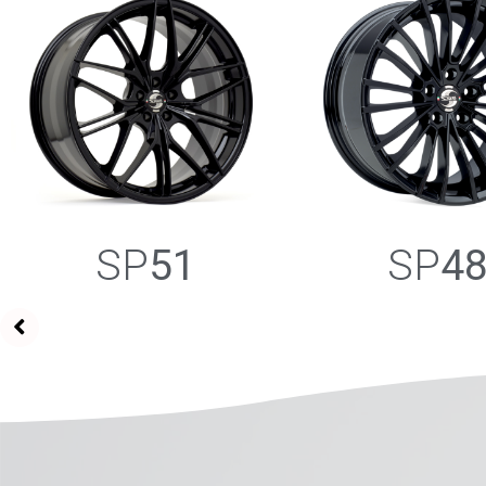
SP
51
SP
4