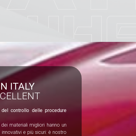
N ITALY
XCELLENT
del controllo delle procedure
 dei materiali migliori hanno un
innovativi e più sicuri: è nostro