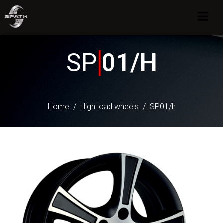
SP
01/H
Home
High load wheels
SP01/h