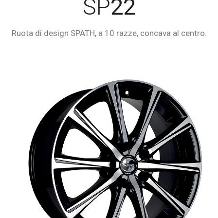
SP
22
Ruota di design SPATH, a 10 razze, concava al centro.