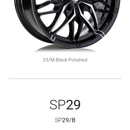
33/M Black Polished
SP
29
SP
29/B