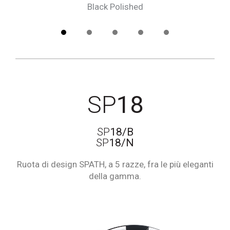
Black Polished
1
2
3
4
SP
18
SP
18/B
SP
18/N
Ruota di design SPATH, a 5 razze, fra le più eleganti
della gamma.