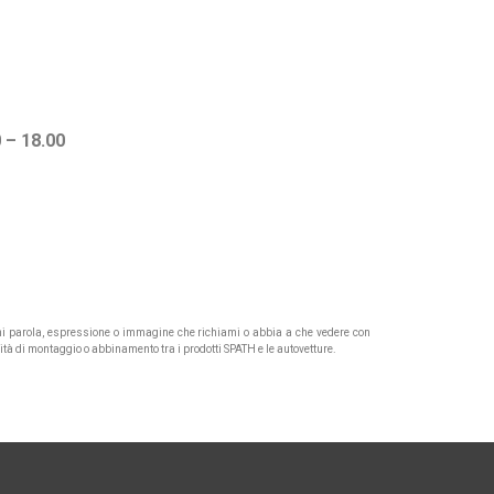
0 – 18.00
Ogni parola, espressione o immagine che richiami o abbia a che vedere con
lità di montaggio o abbinamento tra i prodotti SPATH e le autovetture.