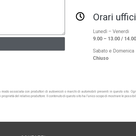
Orari uffici
Lunedì – Venerdi
9.00 – 13.00 / 14.0
Sabato e Domenica
Chiuso
un modo associata con produttori di autoveicoli o marchi di automobili presenti in questo sito. 
roprietà del relativo produttore. Il contenuto di questo sito ha l’unico scopo di mostrare le possibi