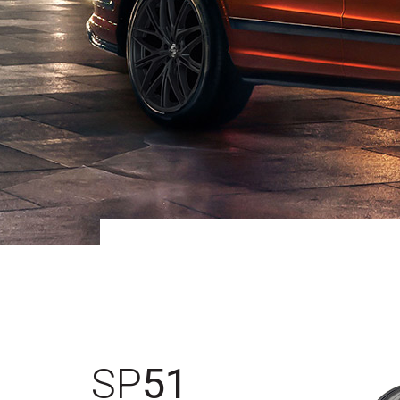
SP
51