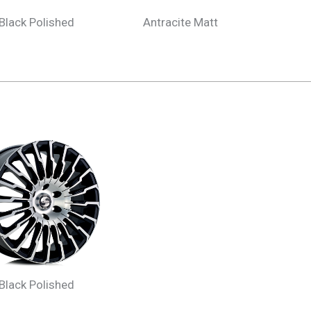
Black Polished
Antracite Matt
Black Polished