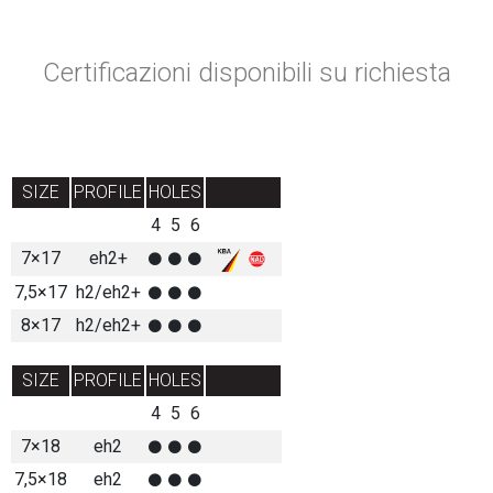
Certificazioni disponibili su richiesta
SIZE
PROFILE
HOLES
4
5
6
7×17
eh2+
7,5×17
h2/eh2+
8×17
h2/eh2+
SIZE
PROFILE
HOLES
4
5
6
7×18
eh2
7,5×18
eh2