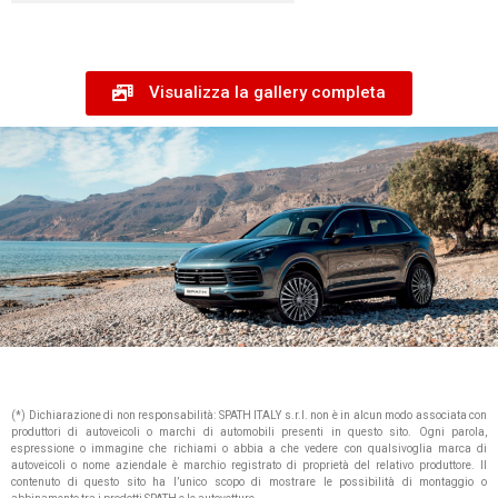
Visualizza la gallery completa
(*) Dichiarazione di non responsabilità: SPATH ITALY s.r.l. non è in alcun modo associata con
produttori di autoveicoli o marchi di automobili presenti in questo sito. Ogni parola,
espressione o immagine che richiami o abbia a che vedere con qualsivoglia marca di
autoveicoli o nome aziendale è marchio registrato di proprietà del relativo produttore. Il
contenuto di questo sito ha l’unico scopo di mostrare le possibilità di montaggio o