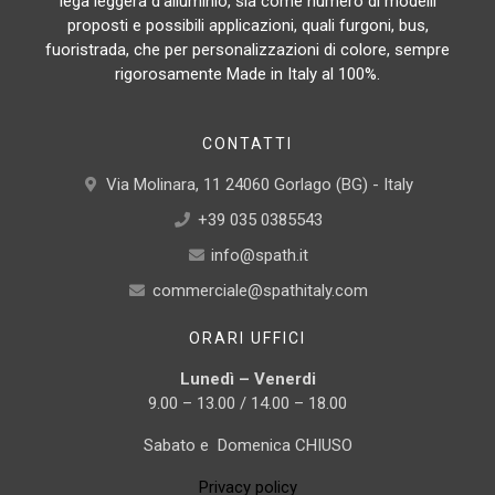
lega leggera d’alluminio, sia come numero di modelli
proposti e possibili applicazioni, quali furgoni, bus,
fuoristrada, che per personalizzazioni di colore, sempre
rigorosamente Made in Italy al 100%.
CONTATTI
Via Molinara, 11 24060 Gorlago (BG) - Italy
+39 035 0385543
info@spath.it
commerciale@spathitaly.com
ORARI UFFICI
Lunedì – Venerdi
9.00 – 13.00 / 14.00 – 18.00
Sabato e Domenica CHIUSO
Privacy policy