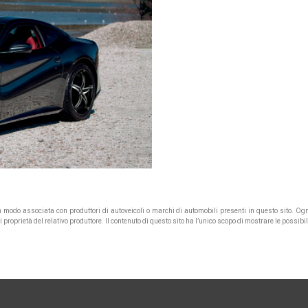
un modo associata con produttori di autoveicoli o marchi di automobili presenti in questo sito. 
roprietà del relativo produttore. Il contenuto di questo sito ha l’unico scopo di mostrare le possibi