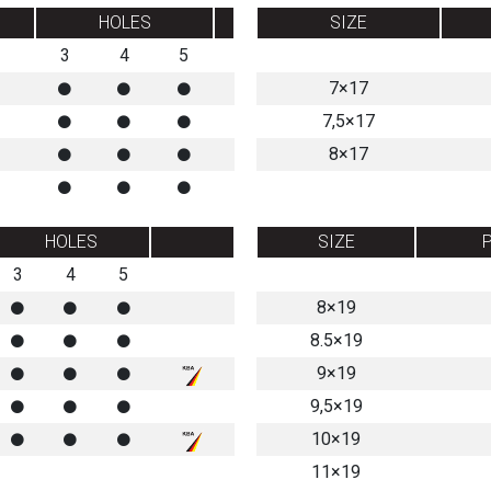
HOLES
SIZE
3
4
5
7×17
7,5×17
8×17
HOLES
SIZE
3
4
5
8×19
8.5×19
9×19
9,5×19
10×19
11×19