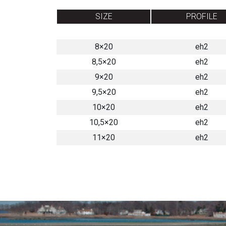
SIZE
PROFILE
8×20
eh2
8,5×20
eh2
9×20
eh2
9,5×20
eh2
10×20
eh2
10,5×20
eh2
11×20
eh2