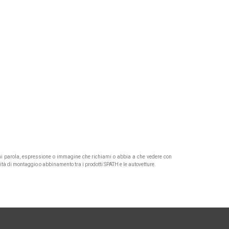
Ogni parola, espressione o immagine che richiami o abbia a che vedere con
lità di montaggio o abbinamento tra i prodotti SPATH e le autovetture.