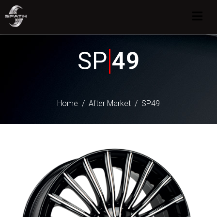
SP
49
Home
After Market
SP49