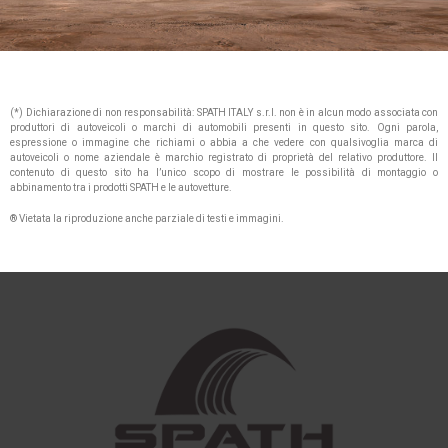
(*) Dichiarazione di non responsabilità: SPATH ITALY s.r.l. non è in alcun modo associata con
produttori di autoveicoli o marchi di automobili presenti in questo sito. Ogni parola,
espressione o immagine che richiami o abbia a che vedere con qualsivoglia marca di
autoveicoli o nome aziendale è marchio registrato di proprietà del relativo produttore. Il
contenuto di questo sito ha l’unico scopo di mostrare le possibilità di montaggio o
abbinamento tra i prodotti SPATH e le autovetture.
® Vietata la riproduzione anche parziale di testi e immagini.