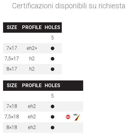
Certificazioni disponibili su richiesta
SIZE
PROFILE
HOLES
5
7×17
eh2+
7,5×17
h2
8×17
h2
SIZE
PROFILE
HOLES
5
7×18
eh2
7,5×18
eh2
8×18
eh2