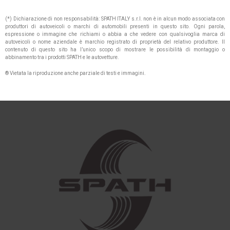
(*) Dichiarazione di non responsabilità: SPATH ITALY s.r.l. non è in alcun modo associata con
produttori di autoveicoli o marchi di automobili presenti in questo sito. Ogni parola,
espressione o immagine che richiami o abbia a che vedere con qualsivoglia marca di
autoveicoli o nome aziendale è marchio registrato di proprietà del relativo produttore. Il
contenuto di questo sito ha l’unico scopo di mostrare le possibilità di montaggio o
abbinamento tra i prodotti SPATH e le autovetture.
® Vietata la riproduzione anche parziale di testi e immagini.