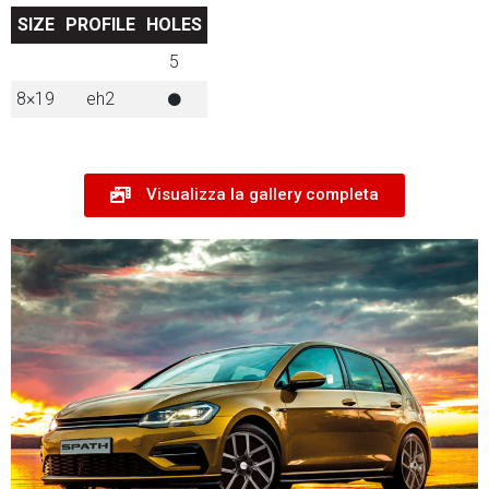
SIZE
PROFILE
HOLES
5
8×19
eh2
Visualizza la gallery completa