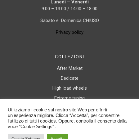
Lunedì – Venerdi
9.00 – 13.00 / 14.00 – 18.00
Sabato e Domenica CHIUSO
Privacy policy
COLLEZIONI
After Market
Dedicate
High load wheels
Extreme tuning
Canale rovesciato
Utilizziamo i cookie sul nostro sito Web per offrirti
un'esperienza migliore. Clicca “Accetta”, per consentire
Luxury wheels
l'utilizzo di tutti i cookies. Oppure, controlla il consento dalla
voce "Cookie Settings" .
© 2025 Spath Italy Srl. All rights reserved. C.F. / P.IVA 04468310166 | By
Duemilacom S.r.l.
Cookie Settings
Accetta