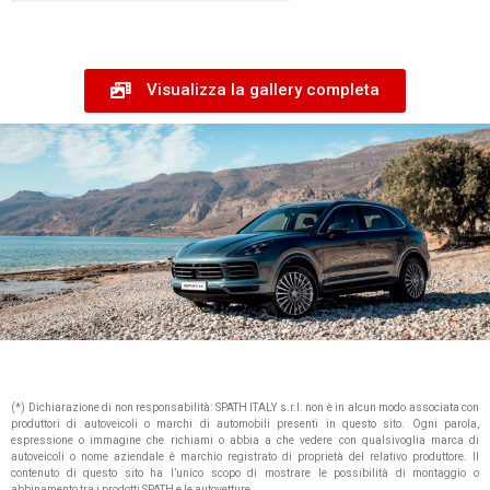
Visualizza la gallery completa
(*) Dichiarazione di non responsabilità: SPATH ITALY s.r.l. non è in alcun modo associata con
produttori di autoveicoli o marchi di automobili presenti in questo sito. Ogni parola,
espressione o immagine che richiami o abbia a che vedere con qualsivoglia marca di
autoveicoli o nome aziendale è marchio registrato di proprietà del relativo produttore. Il
contenuto di questo sito ha l’unico scopo di mostrare le possibilità di montaggio o
abbinamento tra i prodotti SPATH e le autovetture.