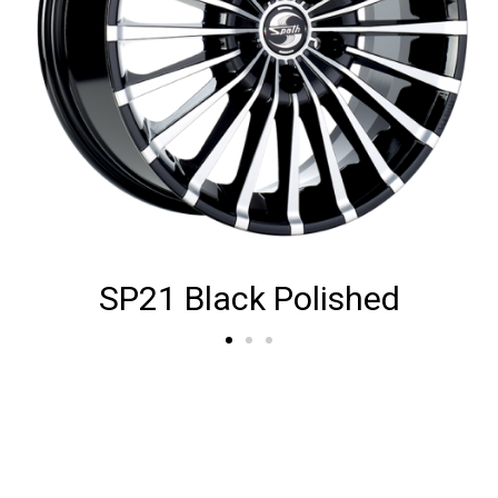
ed
SP21 Antrcite Polishe