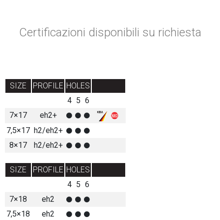
Certificazioni disponibili su richiesta
SIZE
PROFILE
HOLES
4
5
6
7×17
eh2+
7,5×17
h2/eh2+
8×17
h2/eh2+
SIZE
PROFILE
HOLES
4
5
6
7×18
eh2
7,5×18
eh2