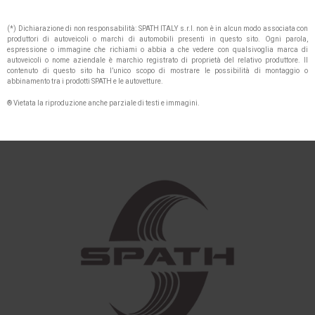
(*) Dichiarazione di non responsabilità: SPATH ITALY s.r.l. non è in alcun modo associata con
produttori di autoveicoli o marchi di automobili presenti in questo sito. Ogni parola,
espressione o immagine che richiami o abbia a che vedere con qualsivoglia marca di
autoveicoli o nome aziendale è marchio registrato di proprietà del relativo produttore. Il
contenuto di questo sito ha l’unico scopo di mostrare le possibilità di montaggio o
abbinamento tra i prodotti SPATH e le autovetture.
® Vietata la riproduzione anche parziale di testi e immagini.