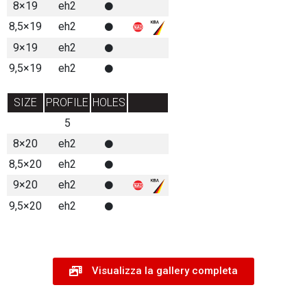
8×19
eh2
8,5×19
eh2
9×19
eh2
9,5×19
eh2
SIZE
PROFILE
HOLES
5
8×20
eh2
8,5×20
eh2
9×20
eh2
9,5×20
eh2
Visualizza la gallery completa