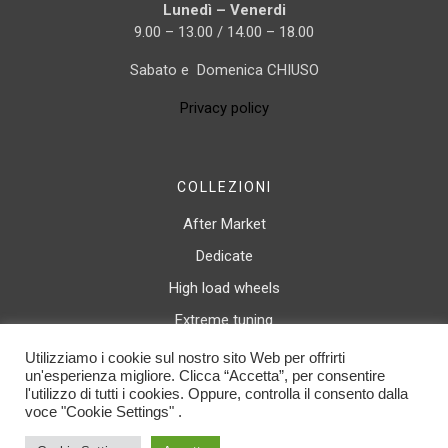
Lunedì – Venerdi
9.00 – 13.00 / 14.00 – 18.00
Sabato e Domenica CHIUSO
Privacy policy
COLLEZIONI
After Market
Dedicate
High load wheels
Extreme tuning
Canale rovesciato
Utilizziamo i cookie sul nostro sito Web per offrirti
un'esperienza migliore. Clicca “Accetta”, per consentire
Luxury wheels
l'utilizzo di tutti i cookies. Oppure, controlla il consento dalla
voce "Cookie Settings" .
© 2025 Spath Italy Srl. All rights reserved. C.F. / P.IVA 04468310166 | By
Duemilacom S.r.l.