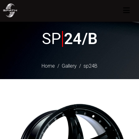
SP
24/B
Home
Gallery
sp24B