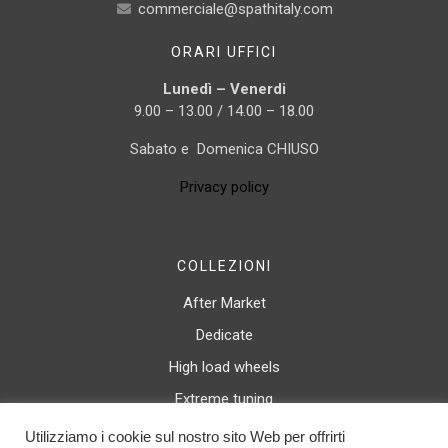
commerciale@spathitaly.com
ORARI UFFICI
Lunedì – Venerdi
9.00 – 13.00 / 14.00 – 18.00
Sabato e Domenica CHIUSO
Privacy policy
COLLEZIONI
After Market
Dedicate
High load wheels
Extreme tuning
Canale rovesciato
Utilizziamo i cookie sul nostro sito Web per offrirti