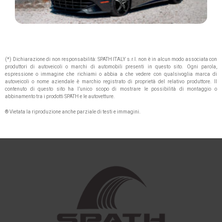
(*) Dichiarazione di non responsabilità: SPATH ITALY s.r.l. non è in alcun modo associata con
produttori di autoveicoli o marchi di automobili presenti in questo sito. Ogni parola,
espressione o immagine che richiami o abbia a che vedere con qualsivoglia marca di
autoveicoli o nome aziendale è marchio registrato di proprietà del relativo produttore. Il
contenuto di questo sito ha l’unico scopo di mostrare le possibilità di montaggio o
abbinamento tra i prodotti SPATH e le autovetture.
® Vietata la riproduzione anche parziale di testi e immagini.