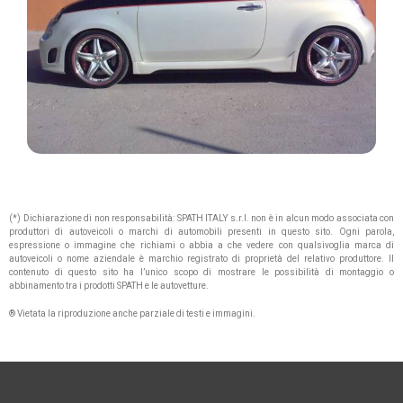
(*) Dichiarazione di non responsabilità: SPATH ITALY s.r.l. non è in alcun modo associata con
produttori di autoveicoli o marchi di automobili presenti in questo sito. Ogni parola,
espressione o immagine che richiami o abbia a che vedere con qualsivoglia marca di
autoveicoli o nome aziendale è marchio registrato di proprietà del relativo produttore. Il
contenuto di questo sito ha l’unico scopo di mostrare le possibilità di montaggio o
abbinamento tra i prodotti SPATH e le autovetture.
® Vietata la riproduzione anche parziale di testi e immagini.