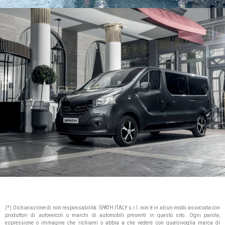
(*) Dichiarazione di non responsabilità: SPATH ITALY s.r.l. non è in alcun modo associata con
produttori di autoveicoli o marchi di automobili presenti in questo sito. Ogni parola,
espressione o immagine che richiami o abbia a che vedere con qualsivoglia marca di