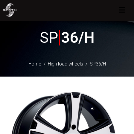
SP
36/H
Home
High load wheels
SP36/H