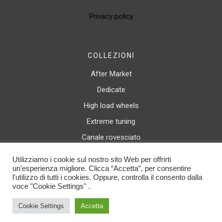
Privacy policy
COLLEZIONI
After Market
Dedicate
High load wheels
Extreme tuning
Canale rovesciato
Luxury wheels
Utilizziamo i cookie sul nostro sito Web per offrirti
un'esperienza migliore. Clicca “Accetta”, per consentire
l'utilizzo di tutti i cookies. Oppure, controlla il consento dalla
© 2025 Spath Italy Srl. All rights reserved. C.F. / P.IVA 04468310166 | By
Duemilacom S.r.l.
voce "Cookie Settings" .
Cookie Settings
Accetta