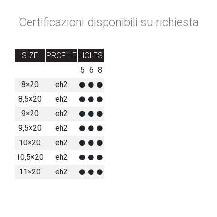
Certificazioni disponibili su richiesta
SIZE
PROFILE
HOLES
5
6
8
8×20
eh2
8,5×20
eh2
9×20
eh2
9,5×20
eh2
10×20
eh2
10,5×20
eh2
11×20
eh2