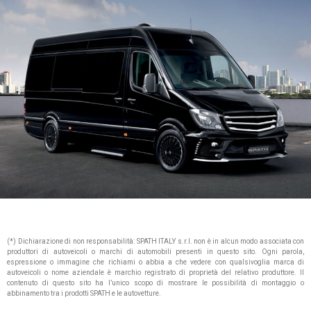
(*) Dichiarazione di non responsabilità: SPATH ITALY s.r.l. non è in alcun modo associata con
produttori di autoveicoli o marchi di automobili presenti in questo sito. Ogni parola,
espressione o immagine che richiami o abbia a che vedere con qualsivoglia marca di
autoveicoli o nome aziendale è marchio registrato di proprietà del relativo produttore. Il
contenuto di questo sito ha l’unico scopo di mostrare le possibilità di montaggio o
abbinamento tra i prodotti SPATH e le autovetture.