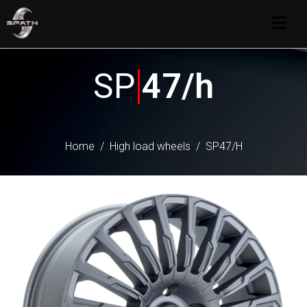
SP
47/h
Home
High load wheels
SP47/H