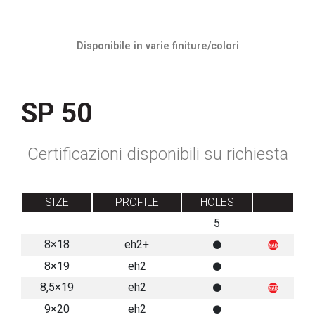
Disponibile in varie finiture/colori
SP 50
Certificazioni disponibili su richiesta
SIZE
PROFILE
HOLES
5
8×18
eh2+
8×19
eh2
8,5×19
eh2
9×20
eh2