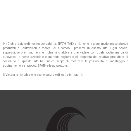
(*) Dichiarazione di non responsabilità: SPATH ITALY s.r.l. non è in alcun modo associata con
produttori di autoveicoli o marchi di automobili presenti in questo sito. Ogni parola,
espressione o immagine che richiami o abbia a che vedere con qualsivoglia marca di
autoveicoli o nome aziendale è marchio registrato di proprietà del relativo produttore. Il
contenuto di questo sito ha l’unico scopo di mostrare le possibilità di montaggio o
abbinamento tra i prodotti SPATH e le autovetture.
® Vietata la riproduzione anche parziale di testi e immagini.