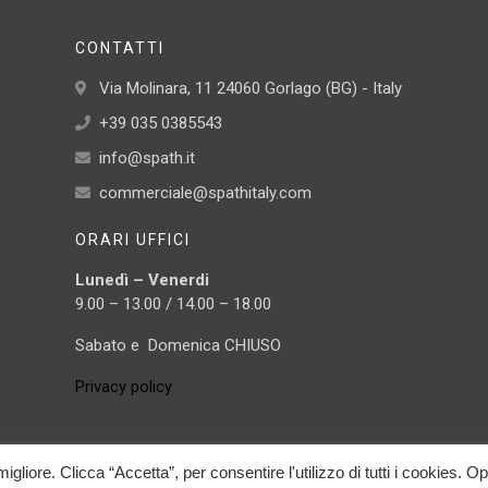
CONTATTI
Via Molinara, 11 24060 Gorlago (BG) - Italy
+39 035 0385543
info@spath.it
commerciale@spathitaly.com
ORARI UFFICI
Lunedì – Venerdi
9.00 – 13.00 / 14.00 – 18.00
Sabato e Domenica CHIUSO
Privacy policy
igliore. Clicca “Accetta”, per consentire l'utilizzo di tutti i cookies. O
68310166 | By Duemilacom S.r.l.