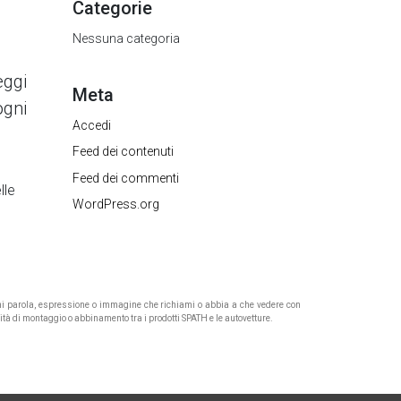
Categorie
Nessuna categoria
eggi
Meta
ogni
Accedi
Feed dei contenuti
Feed dei commenti
lle
WordPress.org
Ogni parola, espressione o immagine che richiami o abbia a che vedere con
lità di montaggio o abbinamento tra i prodotti SPATH e le autovetture.