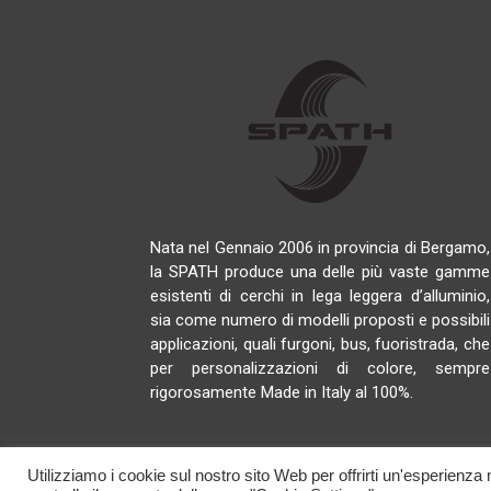
Nata nel Gennaio 2006 in provincia di Bergamo,
la SPATH produce una delle più vaste gamme
esistenti di cerchi in lega leggera d’alluminio,
sia come numero di modelli proposti e possibili
applicazioni, quali furgoni, bus, fuoristrada, che
per personalizzazioni di colore, sempre
rigorosamente Made in Italy al 100%.
Utilizziamo i cookie sul nostro sito Web per offrirti un'esperienza m
© 2025 Spath Italy Srl. All rights reserved. C.F. / P.IVA 044