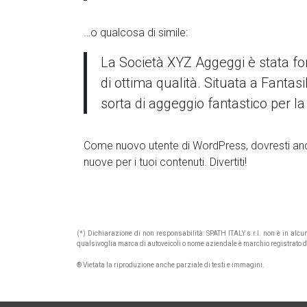
…o qualcosa di simile:
La Società XYZ Aggeggi è stata fon
di ottima qualità. Situata a Fantas
sorta di aggeggio fantastico per la
Come nuovo utente di WordPress, dovresti and
nuove per i tuoi contenuti. Divertiti!
(*) Dichiarazione di non responsabilità: SPATH ITALY s.r.l. non è in alc
qualsivoglia marca di autoveicoli o nome aziendale è marchio registrato di p
® Vietata la riproduzione anche parziale di testi e immagini.